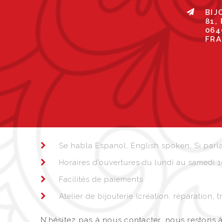
BIJ
81,
064
FRA
Se habla Espanol, English spoken, Si parla
Horaires d’ouvertures du lundi au samedi 
Facilités de paiements
Atelier de bijouterie (création, réparation,
N’hésitez pas à nous contacter, nous restons à