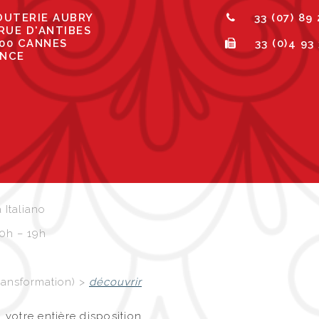
OUTERIE AUBRY
33 (07) 89
 RUE D'ANTIBES
00 CANNES
33 (0)4 93
NCE
 Italiano
10h – 19h
 transformation) >
découvrir
 votre entière disposition.